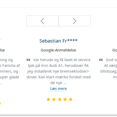
Previous
Next
Preben Fra***
lse
Google-Anmeldelse
Go
ige
Kan varmt anbefale Nem Auto.
Et sted
 meget
Min forsikrings skade blev lavet til
God stem
alle måder
ug med kryds og slange fik gratis
Med arb
sted.
låne bil og min bil aflevere vaske
udvendig og poleret indvendig flot
flot. 2+5 stjerne.