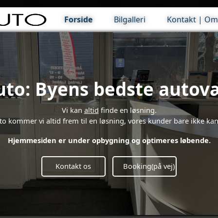
Forside
Bilgalleri
Kontakt | Om
Booking(på vej)
to: Byens bedste autov
Vi kan
altid
finde en løsning.
 kommer vi altid frem til en løsning, vores kunder bare ikke kan t
Hjemmesiden er under opbygning og optimeres løbende.
Kontakt os
Booking(på vej)