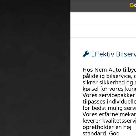
o
Effektiv Bilser
Hos Nem-Auto tilbyd
pålidelig bilservice, 
sikrer sikkerhed og 
kørsel for vores kun
Vores servicepakker
tilpasses individuel
for bedst mulig serv
Vores erfarne meka
leverer kvalitetsserv
opretholder en høj
standard. God