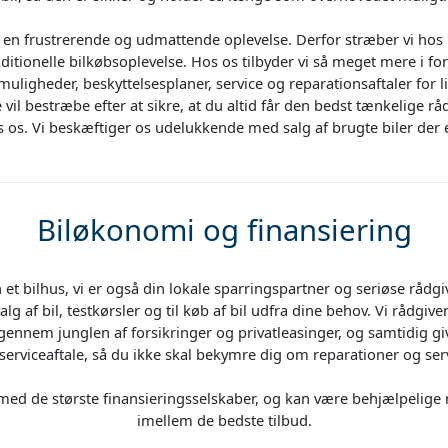
 en frustrerende og udmattende oplevelse. Derfor stræber vi hos
raditionelle bilkøbsoplevelse. Hos os tilbyder vi så meget mere i forh
uligheder, beskyttelsesplaner, service og reparationsaftaler for li
 bestræbe efter at sikre, at du altid får den bedst tænkelige råd
s os. Vi beskæftiger os udelukkende med salg af brugte biler der e
Biløkonomi og finansiering
et bilhus, vi er også din lokale sparringspartner og seriøse rådgiv
g af bil, testkørsler og til køb af bil udfra dine behov. Vi rådgi
igennem junglen af forsikringer og privatleasinger, og samtidig giv
erviceaftale, så du ikke skal bekymre dig om reparationer og serv
 med de største finansieringsselskaber, og kan være behjælpelige
imellem de bedste tilbud.