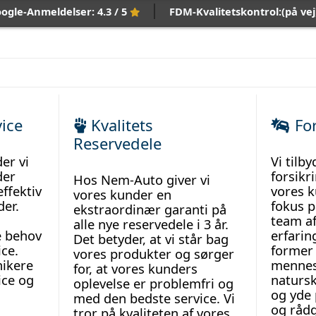
ogle-Anmeldelser: 4.3 / 5
FDM-Kvalitetskontrol:(på ve
vice
Kvalitets
For
Reservedele
er vi
Vi tilby
der
forsikr
Hos Nem-Auto giver vi
effektiv
vores 
vores kunder en
der.
fokus p
ekstraordinær garanti på
team af
alle nye reservedele i 3 år.
le behov
erfarin
Det betyder, at vi står bag
ice.
former 
vores produkter og sørger
nikere
mennes
for, at vores kunders
ice og
natursk
oplevelse er problemfri og
og yde 
med den bedste service. Vi
og rådg
tror på kvaliteten af vores