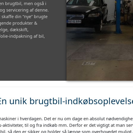
 en brugtbil, men også i
 og servicering af denne.
 skaffe din “nye” brugte
ølgende produkter &
lge, dækskift,
olie-indpakning af bil,
En unik brugtbil-indkøbsoplevels
 maskiner i hverdagen. Det er nu om dage en absolut nødvendighed t
s-aktiviteter, til og fra indkøb mm. Derfor er det vigtigt at man se
bil, så den er sikker og holder så længe som overhovedet muligt.