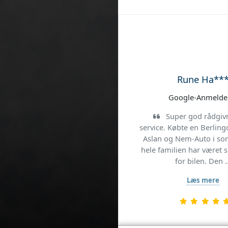
Ole V**
Google-Anmelde
God og hurt
servicemuligheder,
imødekommende Har på 
fuld tillid til dette 