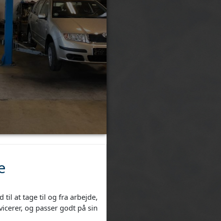
e
il at tage til og fra arbejde,
rvicerer, og passer godt på sin