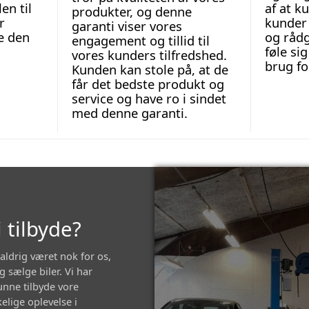
en til
af at k
produkter, og denne
r
kunder 
garanti viser vores
re den
og rådg
engagement og tillid til
føle si
vores kunders tilfredshed.
brug fo
Kunden kan stole på, at de
får det bedste produkt og
service og have ro i sindet
med denne garanti.
 tilbyde?
ldrig været nok for os,
 sælge biler. Vi har
kunne tilbyde vore
lige oplevelse i