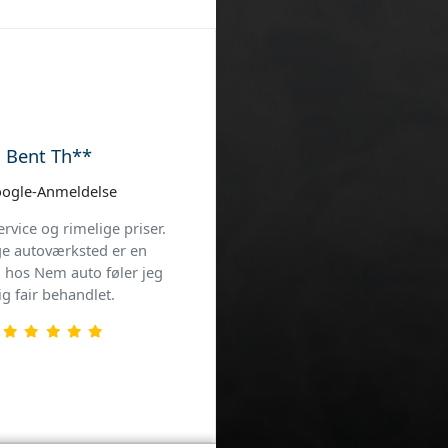
Bent Kr**
ogle-Anmeldelse
 jeg fremover vil benytte
ning mellem kunder og
ejder, fornuftig pris,