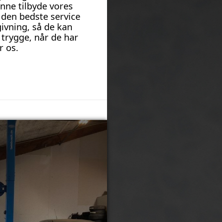
unne tilbyde vores
den bedste service
ivning, så de kan
g trygge, når de har
r os.