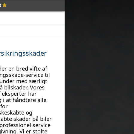
j)
sikringsskader
der en bred vifte af
ingsskade-service til
kunder med særligt
å bilskader. Vores
 eksperter har
g i at håndtere alle
for
keskabte og
abte skader på biler
professionel service
ivning. Vi er stolte