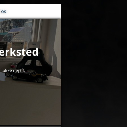
 os
ærksted
akke nej til.