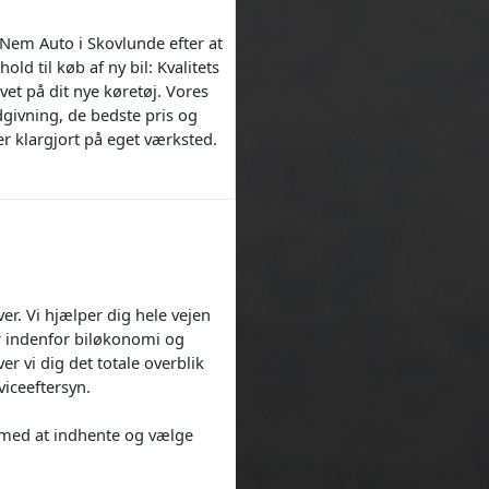
 Nem Auto i Skovlunde efter at
old til køb af ny bil: Kvalitets
vet på dit nye køretøj. Vores
givning, de bedste pris og
r klargjort på eget værksted.
er. Vi hjælper dig hele vejen
ver indenfor biløkonomi og
er vi dig det totale overblik
iceeftersyn.
 med at indhente og vælge